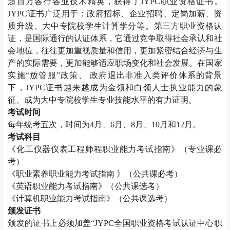
超百万各行各业技术精英，获得了
JYPC
职业资格证书。
JYPC
证书广泛用于：政府招标、企业招聘、定岗加薪、资
质升级、大中专院校学生计算学分等。第三方职业资格认
证，是国际通行的认证体系，它通过竞争取得社会承认和社
会地位，往往更加重视质量和信用，更加紧密结合经济与生
产的实际需要，更加能够适应职场变化和社会发展。在国家
实施“放管服”政策、 政府退出非准入类评价体系的背景
下，
JYPC
证书越来越成为金领和白领人士执业能力的象
征、成为大中专院校学生专业技能水平的有力证明。
考试时间
每年统考五次，时间为
4
月、
6
月、
8
月、
10
月和
12
月。
考试科目
《化工仪器仪表工程师程职业能力考试指南》（专业课必
考）
《职业素养职业能力考试指南 》（公共课必考）
《英语职业能力考试指南》（公共课选考）
《计算机职业能力考试指南》（公共课选考）
颁发证书
颁发的证书上必须加盖“
JYPC
全国职业资格考试认证中心职