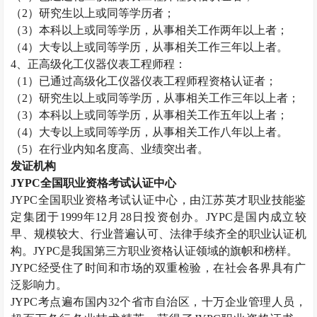
（
2
）研究生以上或同等学历者；
（
3
）本科以上或同等学历，从事相关工作两年以上者；
（
4
）大专以上或同等学历，从事相关工作三年以上者。
4
、正高级化工仪器仪表工程师程：
（
1
）已通过高级化工仪器仪表工程师程资格认证者；
（
2
）研究生以上或同等学历，从事相关工作三年以上者；
（
3
）本科以上或同等学历，从事相关工作五年以上者；
（
4
）大专以上或同等学历，从事相关工作八年以上者。
（
5
）在行业内知名度高、业绩突出者。
发证机构
JYPC
全国职业资格考试认证中心
JYPC
全国职业资格考试认证中心，由江苏英才职业技能鉴
定集团于
1999
年
12
月
28
日投资创办。
JYPC
是国内成立较
早、规模较大、行业普遍认可、法律手续齐全的职业认证机
构。
JYPC
是我国第三方职业资格认证领域的旗帜和榜样。
JYPC
经受住了时间和市场的双重检验，在社会各界具有广
泛影响力。
JYPC
考点遍布国内
32
个省市自治区，十万企业管理人员，