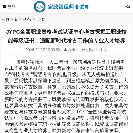
首页
>
新闻动态
正文
JYPC全国职业资格考试认证中心考古探掘工职业技
能等级证书，适配新时代考古工作的专业人才培养
2026-04-27 16:08:50
作者 :
浏览 : 111 次
随着数字技术、人工智能、遥感测绘等科技手段与考
古工作的深度融合，我国考古事业正经历从传统田野发掘
向“科技考古”“智慧考古”的转型升级。从无人机航拍遗址全
景、遥感技术勘探地下遗迹，到三维建模还原文物原貌、大
数据分析考古数据，科技手段的应用不仅提升了考古工作的
效率与精准度，更重塑了考古探掘工作的模式与能力要求。
新时代的考古探掘工，既要掌握传统田野发掘的核心技艺，
也要具备科技工具的操作能力与数据处理能力，成为兼具传
统技艺与科技素养的复合型人才。
JYPC
全国职业资格考试
认证中心顺应考古行业科技化发展趋势，将科技考古核心能
力纳入考古探掘工职业技能等级认证体系，以权威认证赋能
复合型专业人才培养，助力新时代考古事业高质量发展。