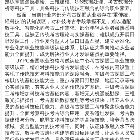
熟练掌握遥感测绘、三维建模、
GIS
数据处理、考古数据分
析等科技工具，具备科技与传统技艺融合的综合职业素养。
然而，当前行业内部分考古探掘从业者存在“重传统、
轻科技”的认知误区，对科技考古手段掌握不足，难以适配
数字化、智能化的考古工作需求。部分年轻从业者虽熟悉科
技工具，但缺乏传统考古理论与实操基础，难以规范开展田
野发掘工作，行业复合型人才缺口日益凸显。建立标准化、
专业化的职业技能等级认证体系，以认证为导向推动从业者
能力全面提升，成为解决行业人才发展痛点的重要途径。
JYPC
全国职业资格考试认证中心考古探掘工职业技能
等级认证，精准对接科技考古发展需求，在考核内容设置上
实现了传统技艺与科技能力的深度融合。初级考古探掘工考
核以传统基础技能为主，重点考察田野勘探、地层记录等核
心实操技能，夯实从业人员的传统技艺基础。中级考古探掘
工考核增加科技考古基础内容，新增无人机遥感勘探、三维
激光扫描操作、考古基础数据整理等考核模块，培养从业人
员的基础科技应用能力。高级考古探掘工考核聚焦综合能力
提升，全面考察科技考古综合应用、复杂遗址发掘、考古数
据建模与分析、脆弱文物科技保护等高端技能，培养具备跨
领域、复合型能力的技术骨干。同时，认证体系融入水下科
技考古、数字考古遗址构建等前沿应用场景，让从业人员紧
跟行业技术发展趋势，具备适应未来考古工作的核心能力。