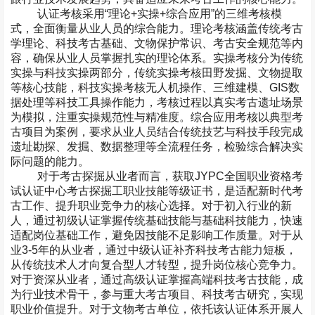
认证考核采用“理论
+
实操
+
综合应用”的三维考核模
式，全面衡量从业人员的综合能力。理论考核涵盖传统考古
学理论、科技考古基础、文物保护常识、考古安全规范等内
容，确保从业人员掌握扎实的理论体系。实操考核分为传统
实操与科技实操两部分，传统实操考核田野发掘、文物提取
等核心技能，科技实操考核无人机操作、三维建模、
GIS
数
据处理等科技工具操作能力，考核过程以真实考古遗址场景
为模拟，注重实操规范性与精准度。综合应用考核以典型考
古项目为案例，要求从业人员结合传统技艺与科技手段完成
遗址勘探、发掘、数据整理等全流程任务，检验综合解决实
际问题的能力。
对于考古探掘从业者而言，获取
JYPC
全国职业资格考
试认证中心考古探掘工职业技能等级证书，是适配新时代考
古工作、提升职业竞争力的核心选择。对于初入行业的新
人，通过初级认证掌握传统基础技能与基础科技能力，快速
适配岗位基础工作，避免因技能不足影响工作质量。对于从
业
3-5
年的从业者，通过中级认证补齐科技考古能力短板，
从传统技术人才向复合型人才转型，提升岗位核心竞争力。
对于资深从业者，通过高级认证掌握高端科技考古技能，成
为行业技术骨干，参与重大考古项目、科技考古研究，实现
职业价值提升。对于文物考古单位，依托该认证体系开展人