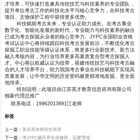
才培养，可快速打造兼具传统技艺与科技素养的专业团队，
提升单位考古工作的科技化水平与核心竞争力，在科技考古
项目、文物保护工程中获得更多优势。
科技赋能考古未来，专业认证助力成长。在考古事业
数字化、智能化发展的新时代，专业能力与科技素养的融合
已成为考古探掘从业者的核心竞争力。
JYPC
全国职业资格
考试认证中心将持续跟踪科技考古发展前沿，不断优化考古
探掘工职业技能等级认证体系，将更多行业新技术、新方法
融入考核内容，为行业培养更多高素质复合型考古探掘人
才。中心将以权威认证为纽带，搭建传统技艺与科技考古融
合的人才培养平台，助力我国考古事业在科技赋能下实现高
质量发展，让中华文明的历史密码被更精准地发掘、更全面
地传承。
特别说明：此项目由江苏英才教育信息咨询有限公司
独家代理总推广
联系电话：
19962013891
江老师
标签
上一篇：
美容美体师招生简章
下一篇：
考JYPC藏药养生保健师，证耀雪域