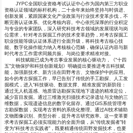
JYPC
全国职业资格考试认证中心作为国内第三方职业
资格认证领域的标杆机构，二十余年来始终坚持与时俱进、
创新发展，紧跟国家文化产业政策与行业技术变革步伐，不
断完善认证体系、优化考核内容。中心依托深厚的行业积淀
与专业的专家团队，深入研究科技考古领域的发展现状与岗
位需求，针对考古探掘工作的技术变革趋势，对考古探掘工
职业技能等级认证体系进行全面升级，将科技考古核心技
能、数字化操作能力纳入考核核心范畴，确保认证内容与新
时代考古工作需求同频共振、与岗位要求精准对接。
科技赋能已成为考古事业发展的核心驱动力，《“十四
五”文物保护和科技创新规划》明确提出要推进考古科技赋
能，加强新技术、新方法在田野考古、文物保护中的应用。
如今的考古探掘工作，早已告别了传统的手工勘探、人工发
掘模式，进入“科技驱动、数据支撑、精准发掘”的新阶段：
通过无人机遥感、地质雷达勘探实现地下遗迹的精准定位，
减少盲目发掘。通过三维激光扫描技术记录遗址与文物的三
维数据，实现遗迹信息的数字化留存。通过
GIS
系统管理考
古勘探数据，实现考古资料的系统化整理。通过
AI
技术辅助
文物图像识别、类型分析，提升考古研究效率。这一变革要
求考古探掘工必须实现能力的全面升级，从“传统发掘者”转
变为“科技考古实践者”，既要精通传统田野发掘技术，也要