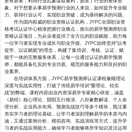
更有甚者，利用行业乱象谋取暴利，损害了行业的整体形
象。对于想要从事易学预测行业的人来说，如何提升专业能
力、获得行业认可、实现职业突破，成为亟待解决的问题。
作为国内权威的职业资格认证机构，
JYPC
全国职业资
格考试认证中心精准把握行业痛点，推出的易学预测师职业
资格认证项目，为从业者提供了全方位的职业赋能，助力每
一位学习者实现专业成长与职业升级。
JYPC
始终坚持
“
以考
促学、以证赋能
”
的理念，构建了集培训、考核、认证、赋
能于一体的完整服务体系，让每一位通过认证的易学预测
师，都能具备扎实的专业功底、规范的服务能力和良好的职
业素养。
在培训体系方面，
JYPC
易学预测师认证课程兼顾理论
深度与实战实用性，打破了传统易学培训
“
重理论、轻实
战
”
的弊端。课程内容由业内资深易学专家精心研发，涵盖
《易经》核心理论、阴阳五行推演、八卦象数解读、个人命
理分析、企业风水布局、预测实战技巧等多个模块，既注重
夯实学习者的理论基础，让学习者深刻理解易学的本质与内
涵，又通过案例分析、模拟咨询、实战演练等方式，提升学
习者的实战应用能力，确保学习者能够将所学知识灵活运用