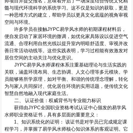
师项目并提交报名，意味着开启了一场深度结合传统文化精
髓与现代环境科学的系统学习。这不仅是知识的获取，更是
一种思维方式的建立，帮助学员以更具文化底蕴的视角审视
空间与环境。
许多学员在接触
JYPC
易学风水师
的初期课程材料后，
便自发启动了家居环境的微调，如优化家具陈设以促进空气
流通、合理利用自然光线以提升室内明暗舒适度、审视并改
善日常活动动线等。这些实践表明，学习过程能有效激发对
居住空间的主动关注与优化意识。
JYPC
易学风水师
课程体系注重基础理论与生活实践的
关联，涵盖环境布局、生态协调、人文心理等多元模块。学
员能够将所学原理，如对平衡、和谐的传统理念理解，转化
为与家人共同探讨、优化居住环境的实用话题，使传统文化
智慧自然地融入现代家庭生活。
二、
认证价值：权威背书与专业能力标识
获得由
JYPC
全国职业资格考试认证中心
颁发的易学风
水师职业资格证书，具有多层面的重要意义：
1
、知识系统化的证明：
该证书是对学员已完成规定课
程学习，并掌握了易学风水师核心知识体系的客观证明。它