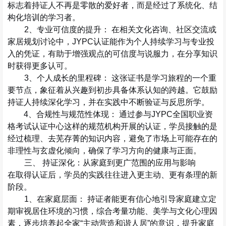
标志着持证人不再是零散的爱好者，而是经过了系统化、结
构化培训的学习者。
2
、专业可信度的提升：
在相关文化咨询、社区交流或
家居规划讨论中，
JYPC
认证能作为个人持续学习与专业投
入的凭证，有助于增强观点的可信度与说服力，在分享知识
时获得更多认可。
3
、个人成长的里程碑：
这张证书是学习旅程的一个重
要节点，象征着从兴趣到初步具备体系认知的跨越。它鼓励
持证人持续深化学习，并在实践中不断验证与反思所学。
4
、合规性与规范性体现：
通过参与
JYPC
全国职业资
格考试认证中心
这样的规范机构开展的认证，学员接触的是
经过梳理、去芜存菁的知识内容，避免了市场上可能存在的
非理性与玄虚化倾向，确保了学习方向的健康与正面。
三、
持证深化：从家庭到更广范围的应用与影响
在取得认证后，学员的实践往往进入更主动、更有条理的新
阶段。
1
、在家庭层面：
持证者能更有信心地引导家庭建立定
期审视居住环境的习惯，综合考量功能、美学与文化心理因
素，逐步培养起全家
“
主动营造和谐人居
”
的意识，提升家庭