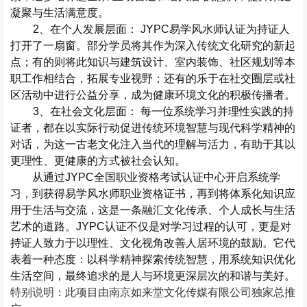
凝聚与生活满意度。
2
、在个人发展层面：
JYPC
易学风水师
认证为持证人
打开了一扇窗。部分学员将其作为深入传统文化研究的新起
点；有的则将此知识与建筑设计、室内装饰、社区规划等本
职工作相结合，拓展专业视野；还有的乐于在社交圈层或社
区活动中进行公益分享，成为健康环境文化的积极传播者。
3
、在社会文化层面：
每一位系统学习并理性实践的持
证者，都在以实际行动促进传统环境智慧与现代科学精神的
对话，为这一古老文化注入当代的理解与活力，有助于其以
更理性、更健康的方式被社会认知。
从通过
JYPC
全国职业资格考试认证中心
开启系统学
习，到获得易学风水师职业资格证书，再到将体系化知识应
用于生活与交流，这是一条融汇文化传承、个人成长与生活
艺术的道路。
JYPC
认证不仅是对学习过程的认可，更是对
持证人致力于以理性、文化视角改善人居环境的鼓励。它代
表着一种态度：以科学精神探索传统智慧，用系统知识优化
生活空间，最终追求的是人与环境更深层次的和谐与美好。
特别说明：此项目由南京如来堂文化传媒有限公司独家总推