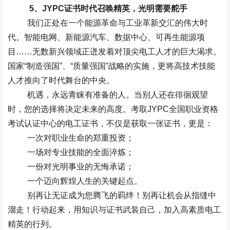
5
、
JYPC
证书时代召唤精英，光明需要舵手
我们正处在一个能源革命与工业革新交汇的伟大时
代。智能电网、新能源汽车、数据中心、可再生能源项
目……无数新兴领域正迸发着对顶尖电工人才的巨大渴求。
国家“制造强国”、“质量强国”战略的实施，更将高技术技能
人才推向了时代舞台的中央。
机遇，永远青睐有准备的人。当别人还在徘徊观望
时，您的选择将决定未来的高度。考取
JYPC
全国职业资格
考试认证中心的电工证书，不仅是获取一张证书，更是：
一次对职业生命的郑重投资；
一场对专业技能的全面淬炼；
一份对光明事业的无悔承诺；
一个迈向辉煌人生的关键起点。
别再让无证成为您腾飞的羁绊！别再让机会从指缝中
溜走！行动起来，用知识与证书武装自己，加入高素质电工
精英的行列。