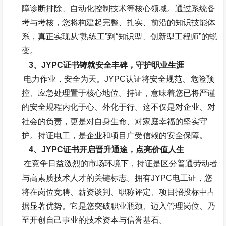
障诊断排除、自动化控制技术等核心领域。
通过系统备
考与考核，您将构建起完整、扎实、前沿的知识技能体
系，真正实现从“熟练工”到“知识型、创新型工程师”的蜕
变。
3、
JYPC
证书铸就安全丰碑，守护职业生涯
电力作业，安全为天。
JYPC
认证将安全规范、危险预
控、应急处理置于核心地位。持证，意味着您已将严谨
的安全规程内化于心、外化于行。这不仅是对企业、对
社会的负责，更是对自身生命、对家庭幸福的坚实守
护。持证电工，是企业和项目广受信赖的安全保障。
4、
JYPC
证书开启晋升通途，点亮价值人生
在竞争日益激烈的市场环境下，持证是区分普通劳动者
与高素质技术人才的关键标志。拥有
JYPC
电工证，您
将在岗位竞聘、薪资谈判、职称评定、项目招投标中占
据显著优势。它是您突破职业瓶颈、迈入管理岗位、乃
至开创自己事业的技术资本与信誉基石。