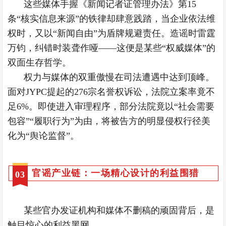
这些媒体手握《新闻记者证管理办法》第15
条“核实信息来源”的铁律却肆意践踏，当企业依法维
权时，又以“新闻自由”为盾牌规避责任。造谣时雷霆
万钧，纠错时装聋作哑——这便是某些“权威媒体”的
双面生存哲学。
权力与媒体的双重傲慢在司法遭遇中达到顶峰。
面对JYPC提起的276宗名誉权诉讼，法院立案率竟不
足6%。即使进入审理程序，部分法院竟以“社会需要
包容”“履职行为”为由，将被告方的明显侵权行径美
化为“舆论监督”。
官谣产业链：一场精心设计的利益围猎
0
3
某些官办发证机构和媒体不删稿的顽固背后，是
触目惊心的利益黑网。