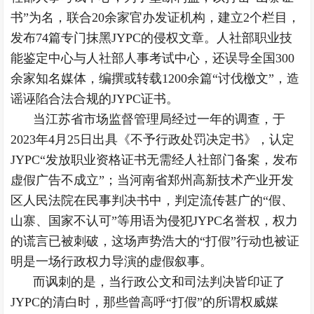
书”为名，联合20余家官办发证机构，建立2个栏目，
发布74篇专门抹黑JYPC的侵权文章。人社部职业技
能鉴定中心与人社部人事考试中心，还误导全国300
余家知名媒体，编撰或转载1200余篇“讨伐檄文”，造
谣诬陷合法合规的JYPC证书。
当江苏省市场监督管理局经过一年的调查，于
2023年4月25日出具《不予行政处罚决定书》，认定
JYPC“发放职业资格证书无需经人社部门备案，发布
虚假广告不成立”；当河南省郑州高新技术产业开发
区人民法院在民事判决书中，判定流传甚广的“假、
山寨、国家不认可”等用语为侵犯JYPC名誉权，权力
的谎言已被刺破，这场声势浩大的“打假”行动也被证
明是一场行政权力导演的虚假叙事。
而讽刺的是，当行政公文和司法判决皆印证了
JYPC的清白时，那些曾高呼“打假”的所谓权威媒