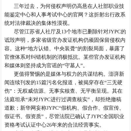
三年过去，为何侵权声明仍高悬在人社部职业技
能鉴定中心和人事考试中心的官网？这折射出行政系
统对法律裁决的集体性漠视。
尽管江苏省人社厅及13个地市已删除针对JYPC的
诋毁声明，多家省级官办发证机构仍顽固保留侵权内
容。这种“地方认错、中央装聋”的割裂局面，暴露了
官僚体系对纠错机制的消极抵抗。某些官办发证机构
和媒体则坚持成为官谣的“守墓人”。
更值得警惕的是媒体与权力的共谋结构。澎湃新
闻连续刊发的15篇污名化报道，被揭穿存在“三无硬
伤”：无权威信源、无事实核查、无平衡呈现。其在
法庭坦承“未对JYPC进行过调查核实”，却拒绝撤稿
道歉；新华网妄称JYPC“假机构、假合作、假宣传、
假证书、假资质”，尽管法院已确认了JYPC全国职业
资格考试认证中心26年来的合法经营事实。