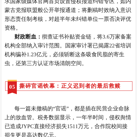
求国家级媒体官网首页设置侵权报道纠错专区，如内
蒙古党报联盟般公开举报通道；将删稿时效纳入意识
形态责任制考核，对超半年未纠错单位一票否决评优
资格。
财政断血：
彻查证书补贴资金链，将3.6万家备案
机构全部纳入审计范围。国家审计署已揭露22省培训
机构骗补1.23亿元，必须斩断这条吸食民脂的寄生
虫，还第三方认证市场清朗空间。
撕碎官谣铁幕：正义迟到者的最后救赎
0
5
每一篇未撤稿的“官谣”，都是插在民营企业命脉
上的放血管。税务数据显示，一年半时间，侵权舆情
已造成JYPC直接经济损失1511万元，合作院校间接
损失更是高达数亿元。