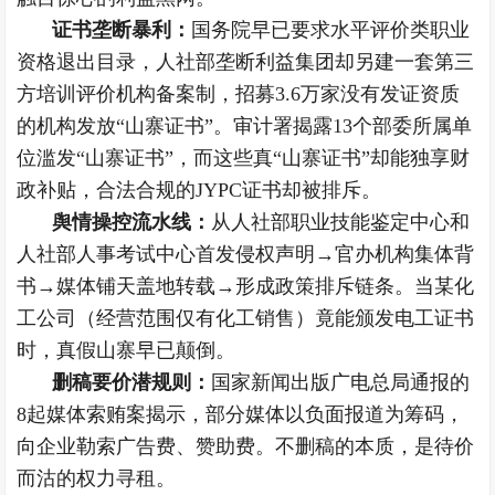
证书垄断暴利：
国务院早已要求水平评价类职业
资格退出目录，人社部垄断利益集团却另建一套第三
方培训评价机构备案制，招募3.6万家没有发证资质
的机构发放“山寨证书”。审计署揭露13个部委所属单
位滥发“山寨证书”，而这些真“山寨证书”却能独享财
政补贴，合法合规的JYPC证书却被排斥。
舆情操控流水线：
从人社部职业技能鉴定中心和
人社部人事考试中心首发侵权声明→官办机构集体背
书→媒体铺天盖地转载→形成政策排斥链条。当某化
工公司（经营范围仅有化工销售）竟能颁发电工证书
时，真假山寨早已颠倒。
删稿要价潜规则：
国家新闻出版广电总局通报的
8起媒体索贿案揭示，部分媒体以负面报道为筹码，
向企业勒索广告费、赞助费。不删稿的本质，是待价
而沽的
权力寻租
。