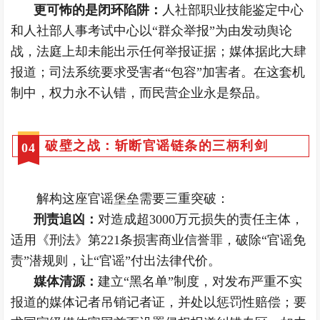
更可怖的是闭环陷阱：
人社部职业技能鉴定中心
和人社部人事考试中心以“群众举报”为由发动舆论
战，法庭上却未能出示任何举报证据；媒体据此大肆
报道；司法系统要求受害者“包容”加害者。在这套机
制中，权力永不认错，而民营企业永是祭品。
破壁之战：斩断官谣链条的三柄利剑
0
4
解构这座官谣堡垒需要三重突破：
刑责追凶：
对造成超3000万元损失的责任主体，
适用《刑法》第221条损害商业信誉罪，破除“官谣免
责”潜规则，让“官谣”付出法律代价。
媒体清源：
建立“黑名单”制度，对发布严重不实
报道的媒体记者吊销记者证，并处以惩罚性赔偿；要