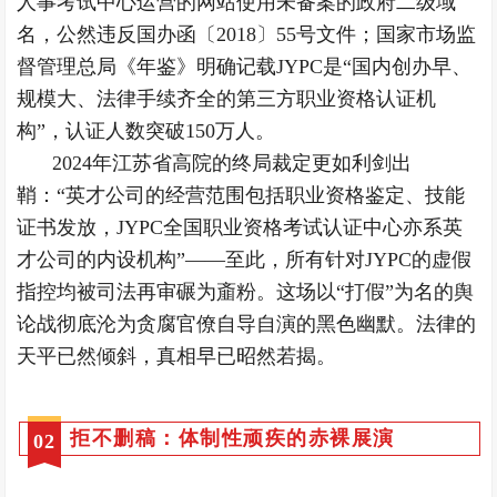
人事考试中心运营的网站使用未备案的政府二级域
名，公然违反国办函〔2018〕55号文件；国家市场监
督管理总局《年鉴》明确记载JYPC是“国内创办早、
规模大、法律手续齐全的第三方职业资格认证机
构”，认证人数突破150万人。
2024年江苏省高院的终局裁定更如利剑出
鞘：“英才公司的经营范围包括职业资格鉴定、技能
证书发放，JYPC全国职业资格考试认证中心亦系英
才公司的内设机构”——至此，所有针对JYPC的虚假
指控均被司法再审碾为齑粉。这场以“打假”为名的舆
论战彻底沦为贪腐官僚自导自演的黑色幽默。法律的
天平已然倾斜，真相早已昭然若揭。
拒不删稿：体制性顽疾的赤裸展演
0
2